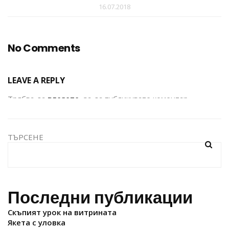
16.07.2018
No Comments
LEAVE A REPLY
Трябва да
влезете
, за да публикувате коментар.
ТЪРСЕНЕ
Последни публикации
Скъпият урок на витрината
Якета с уловка