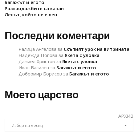
Багажът и егото
Разпродажбите са капан
Ленът, който не е лен
Последни коментари
Ралица Ангелова
за
Скъпият урок на витрината
Надежда Попова
за
Якета с уловка
Даниел Христов
за
Якета с уловка
Иван Василев
за
Багажът и егото
Добромир Борисов
за
Багажът и егото
Моето царство
АРХИВ