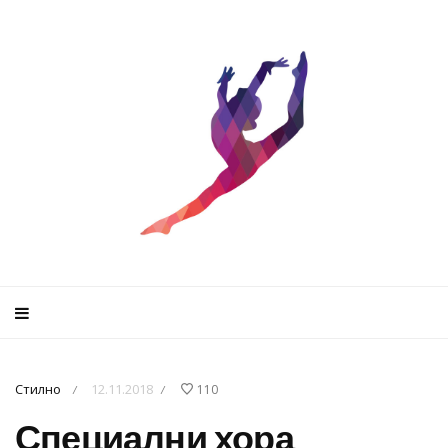
Стилно
12.11.2018
110
/
/
Специални хора