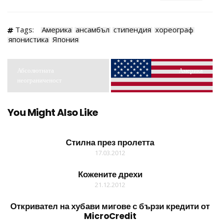
Tags:
Америка
ансамбъл
стипендия
хореограф
японистика
Япония
Абсолютната
Америка
неограниченост
You Might Also Like
Стилна през пролетта
17.03.2012
Кожените дрехи
21.12.2012
Откривател на хубави мигове с бързи кредити от
MicroCredit