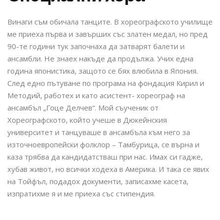
Винаги съм обичала танците. В хореографското училище
ме приеха първа и завърших със златен медал, но пред
90-те години тук започнаха да затварят балети и
ансамбли. Не знаех накъде да продължа. Учих една
година японистика, защото се бях влюбила в Япония.
След едно пътуване по програма на фондация Кирил и
Методий, работех и като асистент- хореограф на
ансамбъл „Гоце Делчев“. Мой съученик от
Хореографското, който учеше в Дюкейнския
университет и танцуваше в ансамбъла към него за
източноевропейски фолклор – Тамбурица, се върна и
каза трябва да кандидатстваш при нас. Имах си гадже,
хубав живот, но всички ходеха в Америка. И така се явих
на Тойфъл, подадох документи, записахме касета,
изпратихме я и ме приеха със стипендия.