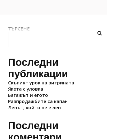
ТЪРСЕНЕ
Последни
публикации
Скъпият урок на витрината
Якета с уловка
Багажът и егото
Разпродажбите са капан
Ленът, който не е лен
Последни
коментари