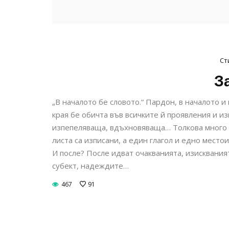
Ст
З
„В началото бе словото.“ Пардон, в началото и в
края бе обичта във всичките й проявления и 
изпепеляваща, вдъхновяваща… Толкова много ду
листа са изписани, а един глагол и едно место
И после? После идват очакванията, изисквания
субект, надеждите…
467
91