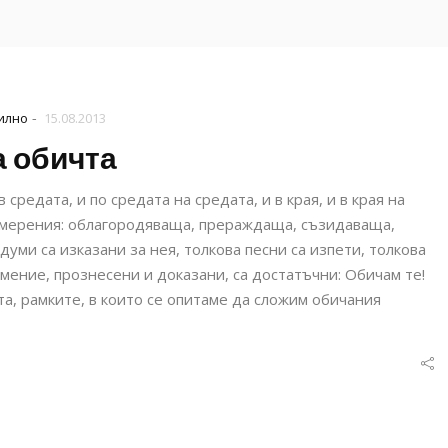
-
илно
15.08.2013
а обичта
 средата, и по средата на средата, и в края, и в края на
измерения: облагородяваща, прераждаща, съзидаваща,
ми са изказани за нея, толкова песни са изпети, толкова
имение, прознесени и доказани, са достатъчни: Обичам те!
та, рамките, в които се опитаме да сложим обичания