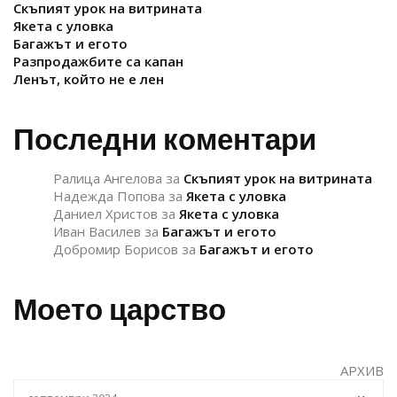
Скъпият урок на витрината
Якета с уловка
Багажът и егото
Разпродажбите са капан
Ленът, който не е лен
Последни коментари
Ралица Ангелова
за
Скъпият урок на витрината
Надежда Попова
за
Якета с уловка
Даниел Христов
за
Якета с уловка
Иван Василев
за
Багажът и егото
Добромир Борисов
за
Багажът и егото
Моето царство
АРХИВ