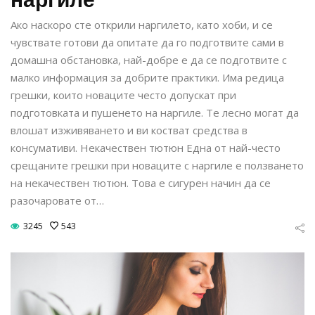
Ако наскоро сте открили наргилето, като хоби, и се
чувствате готови да опитате да го подготвите сами в
домашна обстановка, най-добре е да се подготвите с
малко информация за добрите практики. Има редица
грешки, които новаците често допускат при
подготовката и пушенето на наргиле. Те лесно могат да
влошат изживяването и ви костват средства в
консумативи. Некачествен тютюн Една от най-често
срещаните грешки при новаците с наргиле е ползването
на некачествен тютюн. Това е сигурен начин да се
разочаровате от…
3245
543