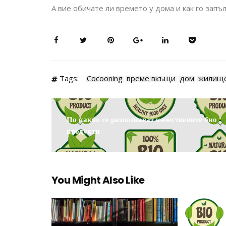
А вие обичате ли времето у дома и как го запъ
Tags:
Cocooning
време вкъщи
дом
жилищ
По какво се разпознават качествените био
продукти
You Might Also Like