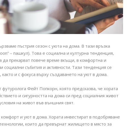
рзваме пъстрия сезон с уюта на дома. В тази връзка
coon“ – пашкул). Това е социална и културна тенденция,
а да прекарват повече време вкъщи, в комфортна и
ни социални събития и активности. Тази тенденция се
 както и с фокуса върху създаването на уют в дома.
от футуролога Фейт Попкорн, която предсказва, че хората
йствието и сигурността на дома си пред социалния живот
условия на живот във външния свят.
 комфорт и уют в дома. Хората инвестират в подобряване
 технологии, които да превърнат жилището в място за