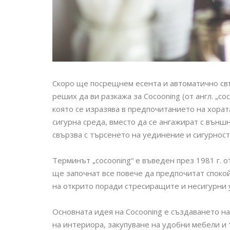
Скоро ще посрещнем есента и автоматично свъ
реших да ви разкажа за Cocooning (от англ. „co
която се изразява в предпочитанието на хорат
сигурна среда, вместо да се ангажират с външ
свързва с търсенето на уединение и сигурност,
Терминът „cocooning“ е въведен през 1981 г. 
ще започнат все повече да предпочитат споко
на открито поради стресиращите и несигурни 
Основната идея на Cocooning е създаването на
на интериора, закупуване на удобни мебели и