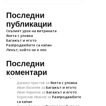
Последни
публикации
Скъпият урок на витрината
Якета с уловка
Багажът и егото
Разпродажбите са капан
Ленът, който не е лен
Последни
коментари
Даниел Христов
за
Якета с уловка
Иван Василев
за
Багажът и егото
Иван Кирилов
за
Багажът и егото
Борислав Иванов
за
Разпродажбите
са капан