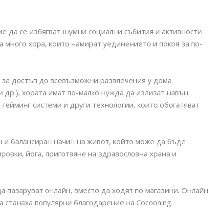
е да се избягват шумни социални събития и активности
 много хора, които намират уединението и покоя за по-
 за достъп до всевъзможни развлечения у дома
 др.), хората имат по-малко нужда да излизат навън.
гейминг системи и други технологии, които обогатяват
н и балансиран начин на живот, който може да бъде
овки, йога, приготвяне на здравословна храна и
а пазаруват онлайн, вместо да ходят по магазини. Онлайн
а станаха популярни благодарение на Cocooning.