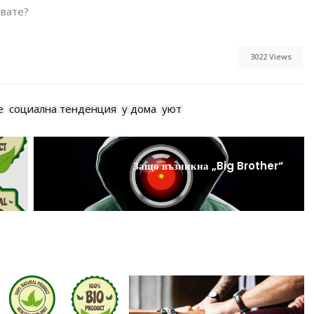
лвате?
3022 Views
е
социална тенденция
у дома
уют
Защо възникна „Big Brother“