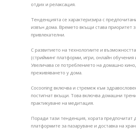
отдих и релаксация.
Тенденцията се характеризира с предпочитани
извън дома. Времето вкъщи става приоритет за
привлекателни.
С развитието на технологиите и възможността
(стрийминг платформи, игри, онлайн обучения и
Увеличава се потреблението на домашно кино, 
преживяването у дома.
Cocooning включва и стремеж към здравослове
постигнат вкъщи. Това включва домашни тренир
практикуване на медитация.
Поради тази тенденция, хората предпочитат д
платформите за пазаруване и доставка на хран