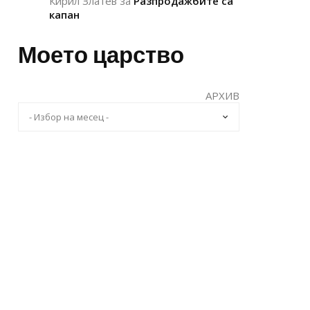
Кирил Златев
за
Разпродажбите са
капан
Моето царство
АРХИВ