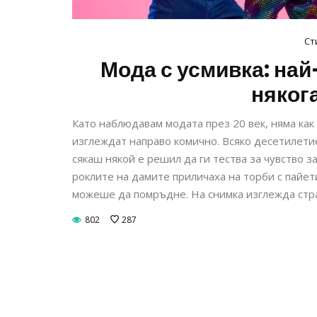
Ст
Мода с усмивка: най
няког
Като наблюдавам модата през 20 век, няма как
изглеждат направо комично. Всяко десетилетие
сякаш някой е решил да ги тества за чувство з
роклите на дамите приличаха на торби с пайет
можеше да помръдне. На снимка изглежда стра
802
287