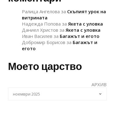
Ралица Ангелова
за
Скъпият урок на
витрината
Надежда Попова
за
Якета с уловка
Даниел Христов
за
Якета с уловка
Иван Василев
за
Багажът и егото
Добромир Борисов
за
Багажът и
егото
Моето царство
АРХИВ