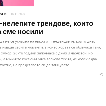
-
илно
16.11.2025
-нелепите трендове, които
а сме носили
 да не се усмихна на някои от тенденциите, които днес
 имаше своите моменти, в които хората се обличаха така,
а хумор. 20-те години започнаха с джаз и чарлстон, но
и, а мъжките костюми бяха толкова тесни, че човек едва
хотно, но представете си да танцувате…