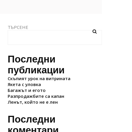
ТЪРСЕНЕ
Последни
публикации
Скъпият урок на витрината
Якета с уловка
Багажът и егото
Разпродажбите са капан
Ленът, който не е лен
Последни
коментари