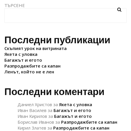
ТЪРСЕНЕ
Последни публикации
Скъпият урок на витрината
Якета с уловка
Багажът и егото
Разпродажбите са капан
Ленът, който не е лен
Последни коментари
Даниел Христов
за
Якета с уловка
Иван Василев
за
Багажът и егото
Иван Кирилов
за
Багажът и егото
Борислав Иванов
за
Разпродажбите са капан
Кирил Златев
за
Разпродажбите са капан