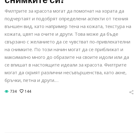
Филтрите за красота могат да помогнат на хората да
подчертаят и подобрят определени аспекти от техния
външен вид, като например тена на кожата, текстура на
кожата, цвят на очите и други. Това може да бъде
свързано с желанието да се чувстват по-привлекателни
на снимките. По този начин могат да се приближат и
максимално много до образите на своите идоли или да
се впишат в настоящите идеали за красота. Филтрите
могат да скрият различни несъвършенства, като акне,
бръчки, петна и други.…
734
144