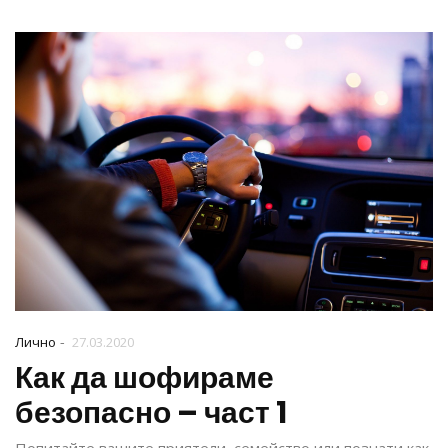
-
Лично
27.03.2020
Как да шофираме
безопасно – част 1
Попитайте вашите приятели, семейство или познати как