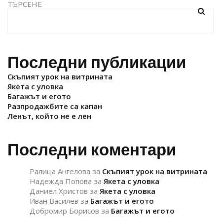
ТЪРСЕНЕ
Последни публикации
Скъпият урок на витрината
Якета с уловка
Багажът и егото
Разпродажбите са капан
Ленът, който не е лен
Последни коментари
Ралица Ангелова
за
Скъпият урок на витрината
Надежда Попова
за
Якета с уловка
Даниел Христов
за
Якета с уловка
Иван Василев
за
Багажът и егото
Добромир Борисов
за
Багажът и егото