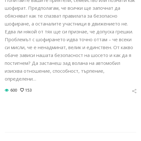
шофират. Предполагам, че всички ще започнат да
обясняват как те спазват правилата за безопасно
шофиране, а останалите участници в движението не.
Едва ли някой от тях ще си признае, че допуска грешки.
Проблемът с шофирането идва точно оттам – че всеки
си мисли, че е ненадминат, велик и единствен. От какво
обаче зависи нашата безопасност на шосето и как да я
постигнем? Да застанеш зад волана на автомобил
изисква отношение, способност, търпение,
определени…
600
153