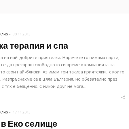
-
илно
30.11.2013
а терапия и спа
а на най-добрите приятелки. Наречете го пижама парти,
н е да прекараш свободното си време в компанията на
то свои най-близки. Аз имам три такива приятелки, с които
и. Разпръснахме се в цяла България, но обезателно през
с тях е безценно. С никой друг не мога…
-
илно
17.11.2013
 в Еко селище