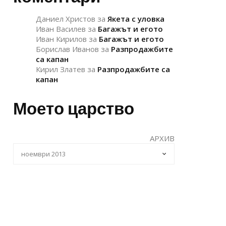
Даниел Христов
за
Якета с уловка
Иван Василев
за
Багажът и егото
Иван Кирилов
за
Багажът и егото
Борислав Иванов
за
Разпродажбите
са капан
Кирил Златев
за
Разпродажбите са
капан
Моето царство
АРХИВ