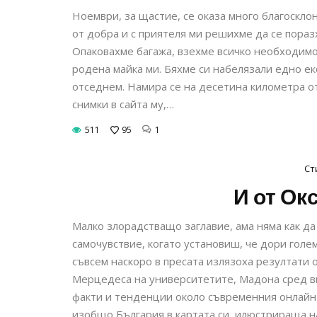
Ноември, за щастие, се оказа много благоскл
от добра и с приятеля ми решихме да се пора
Опаковахме багажа, взехме всичко необходимо
родена майка ми. Бяхме си набелязали едно ек
отседнем. Намира се на десетина километра от
снимки в сайта му,…
511
95
1
Ст
И от Ок
Малко злорадстващо заглавие, ама няма как да
самочувствие, когато установиш, че дори голе
съвсем наскоро в пресата излязоха резултати
Мерцедеса на университетите, Мадона сред в
факти и тенденции около съвременния онлайн с
изобщо България в картата си, илюстрираща н