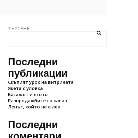
ТЪРСЕНЕ
Последни
публикации
Скъпият урок на витрината
Якета с уловка
Багажът и егото
Разпродажбите са капан
Ленът, който не е лен
Последни
коментари