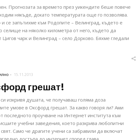
онен. Прогнозата за времето през уикендите беше повече
зходим някъде, докато температурата още го позволява.
 и се запътихме към Родопите – Велинград, където е
о селище на няколко километра от него, където да
 Цигов чарк и Велинград – село Дорково. Бяхме гледали
-
илно
15.11.2013
сфорд грешат!
 си изкривя душата, че получаваш голяма доза
мите умове в Оксфорд грешат. За какво говоря ли? Ами
 от последното проучване на Интернет института към
исшите учебни заведения, което разкрива любопитни
вят. Само че драгите учени са забравили да включат
агледно достъпа до интернет според глава…