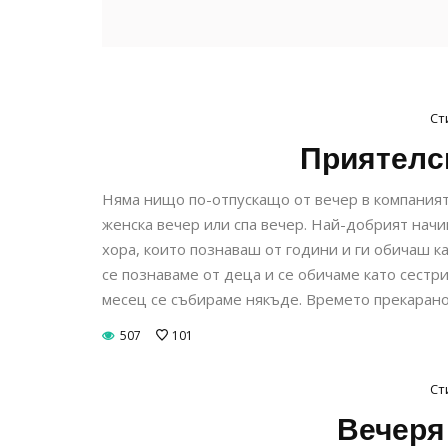
Ст
Приятелск
Няма нищо по-отпускащо от вечер в компаният
женска вечер или спа вечер. Най-добрият начи
хора, които познаваш от години и ги обичаш ка
се познаваме от деца и се обичаме като сестр
месец се събираме някъде. Времето прекарано 
507
101
Ст
Вечеря