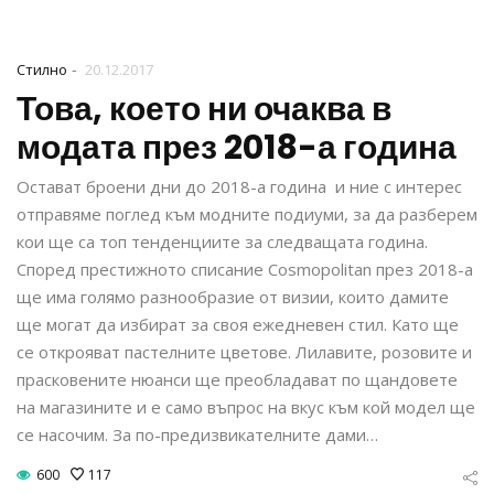
-
Стилно
20.12.2017
Това, което ни очаква в
модата през 2018-а година
Остават броени дни до 2018-а година и ние с интерес
отправяме поглед към модните подиуми, за да разберем
кои ще са топ тенденциите за следващата година.
Според престижното списание Cosmopolitan през 2018-а
ще има голямо разнообразие от визии, които дамите
ще могат да избират за своя ежедневен стил. Като ще
се открояват пастелните цветове. Лилавите, розовите и
прасковените нюанси ще преобладават по щандовете
на магазините и е само въпрос на вкус към кой модел ще
се насочим. За по-предизвикателните дами…
600
117