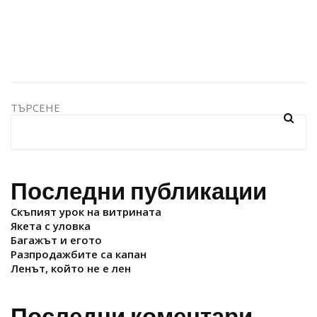
ТЪРСЕНЕ
Последни публикации
Скъпият урок на витрината
Якета с уловка
Багажът и егото
Разпродажбите са капан
Ленът, който не е лен
Последни коментари