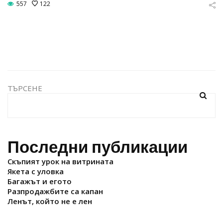
557
122
ТЪРСЕНЕ
Последни публикации
Скъпият урок на витрината
Якета с уловка
Багажът и егото
Разпродажбите са капан
Ленът, който не е лен