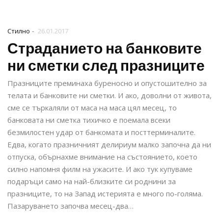
-
Стилно
26.01.2017
Страданието на банковите
ни сметки след празниците
Празниците преминаха буреносно и опустошително за
телата и банковите ни сметки. И ако, доволни от живота,
сме се търкаляли от маса на маса цял месец, то
банковата ни сметка тихичко е поемала всеки
безмилостен удар от банкомата и посттерминалите.
Едва, когато празничният делириум малко започна да ни
отпуска, обърнахме внимание на състоянието, което
силно напомня филм на ужасите. И ако тук купуваме
подаръци само на най-близките си роднини за
празниците, то на Запад истерията е много по-голяма.
Пазаруването започва месец-два…