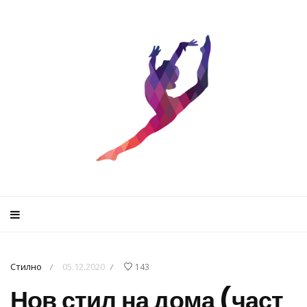
Стилно
05.12.2020
143
/
/
Нов стил на дома (част