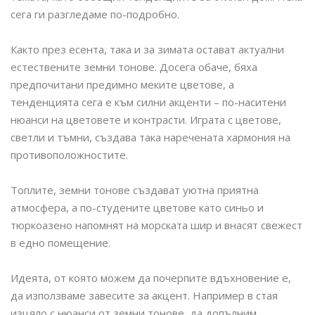
сега ги разгледаме по-подробно.
Както през есента, така и за зимата остават актуални
естествените земни тонове. Досега обаче, бяха
предпочитани предимно меките цветове, а
тенденцията сега е към силни акценти – по-наситени
нюанси на цветовете и контрасти. Играта с цветове,
светли и тъмни, създава така наречената хармония на
противоположностите.
Топлите, земни тонове създават уютна приятна
атмосфера, а по-студените цветове като синьо и
тюркоазено напомнят на морската шир и внасят свежест
в едно помещение.
Идеята, от която можем да почерпите вдъхновение е,
да използваме завесите за акцент. Например в стая
изцяло с нюанси от земни тонове, да допълним