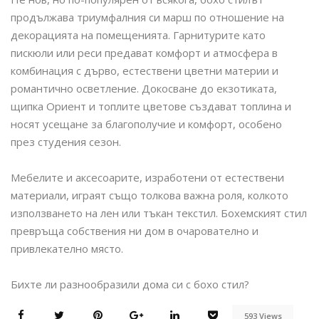
продължава триумфалния си марш по отношение на
декорацията на помещенията. Гарнитурите като
пискюли или реси предават комфорт и атмосфера в
комбинация с дърво, естествени цветни материи и
романтично осветление. Докосване до екзотиката,
щипка Ориент и топлите цветове създават топлина и
носят усещане за благополучие и комфорт, особено
през студения сезон.
Мебелите и аксесоарите, изработени от естествени
материали, играят също толкова важна роля, колкото
използването на лен или тъкан текстил. Бохемският стил
превръща собствения ни дом в очарователно и
привлекателно място.
Бихте ли разнообразили дома си с бохо стил?
593 Views