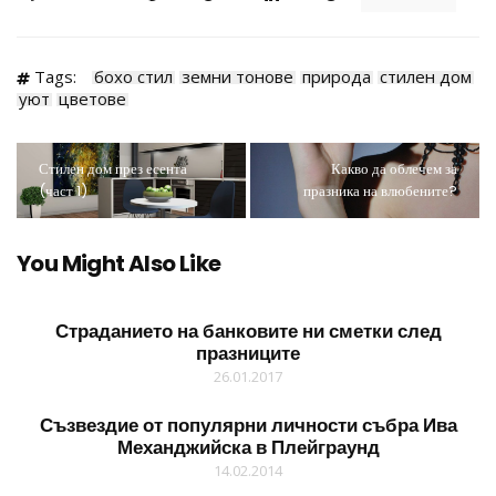
Tags:
бохо стил
земни тонове
природа
стилен дом
уют
цветове
Стилен дом през есента
Какво да облечем за
(част 1)
празника на влюбените?
You Might Also Like
Страданието на банковите ни сметки след
празниците
26.01.2017
Съзвездие от популярни личности събра Ива
Механджийска в Плейграунд
14.02.2014