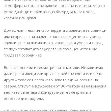
атмосферата с цветни завеси – зелени или сини. Акцент
може да бъде и обикновена билярдна маса в хола,
картина или диван.
Домашният текстил като пердета и завеси, възглавници
или покривало на за легло поставя акценти и служи за
привличане на вниманието. Използвани умело и с вкус,
те подчертават атмосферата на помещението и му
придават особен чар.
Вече споменхме и геометричните мотиви. Независимо
дали прави ивици или кръгове, рибени кости или нещо
друго – това се налага като новото вдъжновение на
сезона. Стилът е вдъхновен от 30-те години на миналия
век, като съчетава и контрастира геометрията и
естествените модели.
Не нов, но по-популярен от всякога, бохо стилът