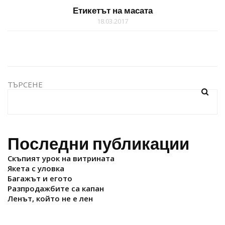
Етикетът на масата
18.03.2017
ТЪРСЕНЕ
Последни публикации
Скъпият урок на витрината
Якета с уловка
Багажът и егото
Разпродажбите са капан
Ленът, който не е лен