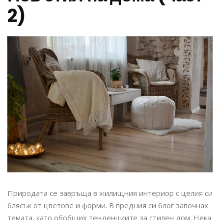
2)
Природата се завръща в жилищния интериор с целия си
блясък от цветове и форми. В предния си блог започнах
темата, като обобщих тенденциите за стилен дом. Нека