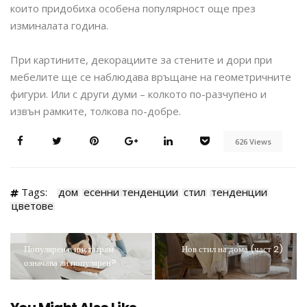
които придобиха особена популярност още през
изминалата година.
При картините, декорациите за стените и дори при
мебелите ще се наблюдава връщане на геометричните
фигури. Или с други думи – колкото по-разчупено и
извън рамките, толкова по-добре.
626 Views
Tags:
дом
есенни тенденции
стил
тенденции
цветове
Популярен в инстаграм
Нов стил на дома (част 2)
означава ли популярен?