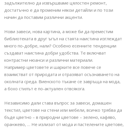
задължително да извършваме цялостен ремонт,
достатъчно е да променим някои детайли и по този
начин да поставим различни акценти.
Нови завеси, нова картина, а може би да преместим
библиотеката в друг ъгъл на стаята наистина изглеждат
много по-добре, нали? Особено есенните тенденции
създават наистина добри удобства. Те включват
контрастни нюанси и различни материали.
Например цветовете и шарките все повече се
взаимстват от природата и отразяват осъзнаването на
околната среда. Виенското тъкане се завръща на мода,
а бохо стилът е по-актуален отвсякога.
Независимо дали става въпрос за завеси, домашен
текстил, цветове на стени или мебели, всичко трябва да
бъде цветно – в природни цветове – зелено, кафяво,
оранжево, … Не излизат от мода и пастелените цветове,