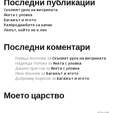
Последни публикации
Скъпият урок на витрината
Якета с уловка
Багажът и егото
Разпродажбите са капан
Ленът, който не е лен
Последни коментари
Ралица Ангелова
за
Скъпият урок на витрината
Надежда Попова
за
Якета с уловка
Даниел Христов
за
Якета с уловка
Иван Василев
за
Багажът и егото
Добромир Борисов
за
Багажът и егото
Моето царство
АРХИВ