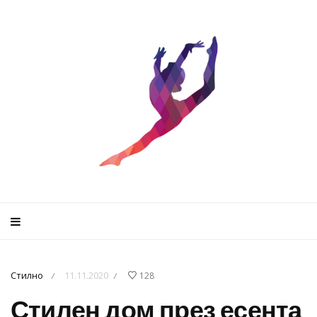
Стилно
11.11.2020
128
/
/
Стилен дом през есента