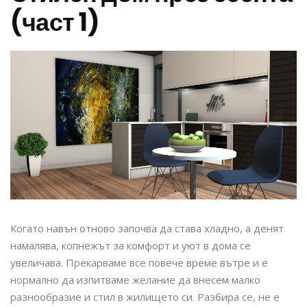
(част 1)
Когато навън отново започва да става хладно, а денят
намалява, копнежът за комфорт и уют в дома се
увеличава. Прекарваме все повече време вътре и е
нормално да изпитваме желание да внесем малко
разнообразие и стил в жилището си. Разбира се, не е