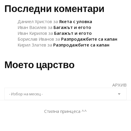
Последни коментари
Даниел Христов
за
Якета с уловка
Иван Василев
за
Багажът и егото
Иван Кирилов
за
Багажът и егото
Борислав Иванов
за
Разпродажбите са капан
Кирил Златев
за
Разпродажбите са капан
Моето царство
АРХИВ
Стилна принцеса ^^