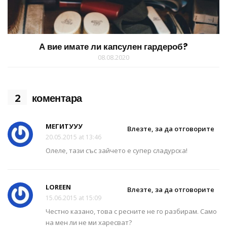
А вие имате ли капсулен гардероб?
08.08.2020
2
коментара
МЕГИТУУУ
Влезте, за да отговорите
20.05.2015 at 13:46
Олеле, тази със зайчето е супер сладурска!
LOREEN
Влезте, за да отговорите
15.06.2015 at 15:09
Честно казано, това с ресните не го разбирам. Само
на мен ли не ми харесват?