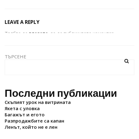
LEAVE A REPLY
Трябва да
влезете
, за да публикувате коментар.
ТЪРСЕНЕ
Последни публикации
Скъпият урок на витрината
Якета с уловка
Багажът и егото
Разпродажбите са капан
Ленът, който не е лен