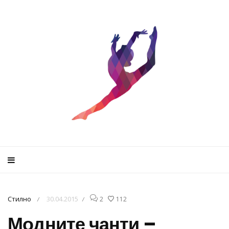
Стилно
30.04.2015
2
112
/
/
Модните чанти –