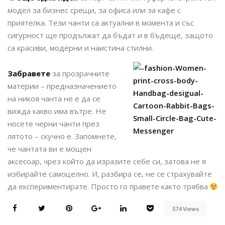
модел за бизнес срещи, за офиса или за кафе с
приятелка. Тези чанти са актуални в момента и със
сигурност ще продължат да бъдат и в бъдеще, защото
са красиви, модерни и наистина стилни.
Забравете
за прозрачните
материи – предназначението
на никоя чанта не е да се
вижда какво има вътре. Не
носете черни чанти през
лятото – скучно е. Запомнете,
че чантата ви е мощен
аксесоар, чрез който да изразите себе си, затова не я
избирайте самоцелно. И, разбира се, не се страхувайте
да експериментирате. Просто го правете както трябва
574 Views