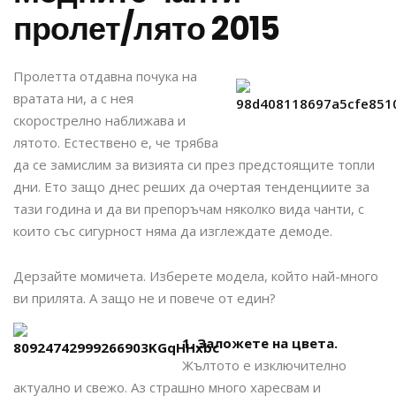
пролет/лято 2015
Пролетта отдавна почука на
вратата ни, а с нея
скорострелно наближава и
лятото. Естествено е, че трябва
да се замислим за визията си през предстоящите топли
дни. Ето защо днес реших да очертая тенденциите за
тази година и да ви препоръчам няколко вида чанти, с
които със сигурност няма да изглеждате демоде.
Дерзайте момичета. Изберете модела, който най-много
ви прилята. А защо не и повече от един?
1. Заложете на цвета.
Жълтото е изключително
актуално и свежо. Аз страшно много харесвам и