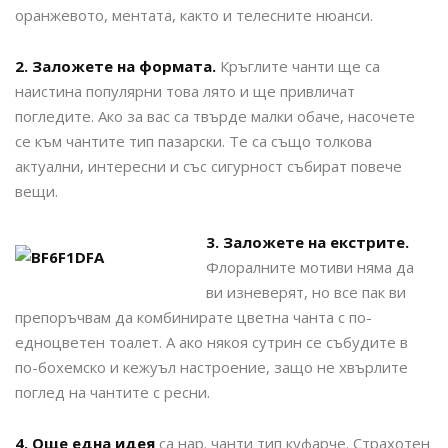
оранжевото, ментата, както и телесните нюанси.
2. Заложете на формата.
Кръглите чанти ще са
наистина популярни това лято и ще привличат
погледите. Ако за вас са твърде малки обаче, насочете
се към чантите тип пазарски. Те са също толкова
актуални, интересни и със сигурност събират повече
вещи.
3. Заложете на екстрите.
Флоралните мотиви няма да
ви изневерят, но все пак ви
препоръчвам да комбинирате цветна чанта с по-
едноцветен тоалет. А ако някоя сутрин се събудите в
по-бохемско и кежуъл настроение, защо не хвърлите
поглед на чантите с ресни.
4. Още една идея
са нар. чанти тип куфарче. Страхотен