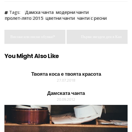
Tags:
Дамска чанта
модерни чанти
пролет-лято 2015
цветни чанти
чанти с ресни
Високи или ниски обувки?
Първи звезден ден в Кан
You Might Also Like
Твоята коса е твоята красота
27.07.2018
Дамската чанта
20.09.2012