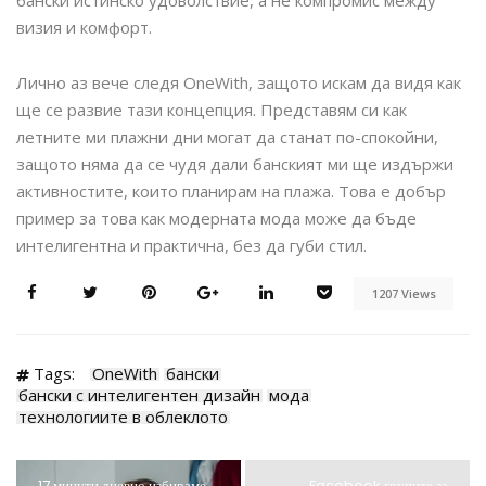
бански истинско удоволствие, а не компромис между
визия и комфорт.
Лично аз вече следя OneWith, защото искам да видя как
ще се развие тази концепция. Представям си как
летните ми плажни дни могат да станат по-спокойни,
защото няма да се чудя дали банският ми ще издържи
активностите, които планирам на плажа. Това е добър
пример за това как модерната мода може да бъде
интелигентна и практична, без да губи стил.
1207 Views
Tags:
OneWith
бански
бански с интелигентен дизайн
мода
технологиите в облеклото
17 минути дневно избираме
Facebook групите за