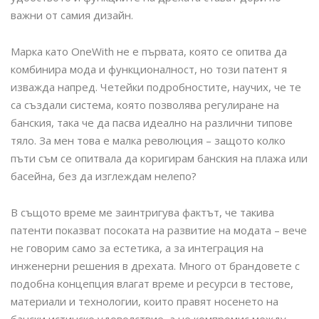
важни от самия дизайн.
Марка като OneWith не е първата, която се опитва да
комбинира мода и функционалност, но този патент я
изважда напред. Четейки подробностите, научих, че те
са създали система, която позволява регулиране на
банския, така че да пасва идеално на различни типове
тяло. За мен това е малка революция – защото колко
пъти съм се опитвала да коригирам банския на плажа или
басейна, без да изглеждам нелепо?
В същото време ме заинтригува фактът, че такива
патенти показват посоката на развитие на модата – вече
не говорим само за естетика, а за интеграция на
инженерни решения в дрехата. Много от брандовете с
подобна концепция влагат време и ресурси в тестове,
материали и технологии, които правят носенето на