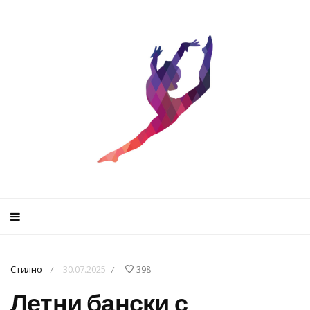
Стилно
30.07.2025
398
/
/
Летни бански с