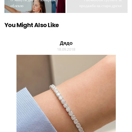
облекло
продажба на стари дрехи
You Might Also Like
Дядо
18.09.2018