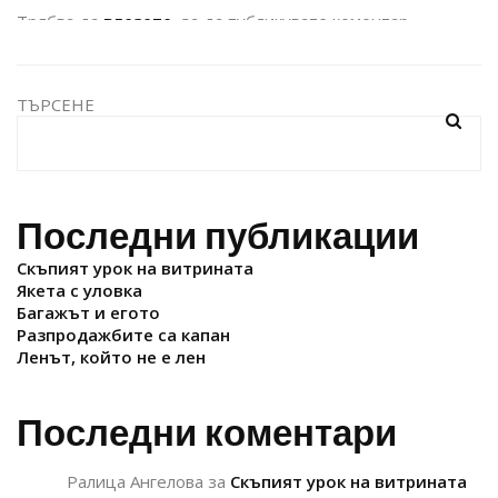
Трябва да
влезете
, за да публикувате коментар.
ТЪРСЕНЕ
Последни публикации
Скъпият урок на витрината
Якета с уловка
Багажът и егото
Разпродажбите са капан
Ленът, който не е лен
Последни коментари
Ралица Ангелова
за
Скъпият урок на витрината