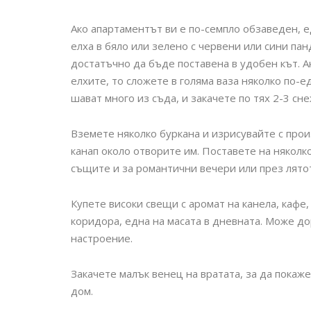
Ако апартаментът ви е по-семпло обзаведен, е
елха в бяло или зелено с червени или сини пан
достатъчно да бъде поставена в удобен кът. А
елхите, то сложете в голяма ваза няколко по-ед
шават много из съда, и закачете по тях 2-3 сн
Вземете няколко буркана и изрисувайте с прои
канап около отворите им. Поставете на няколк
същите и за романтични вечери или през лятото
Купете високи свещи с аромат на канела, кафе,
коридора, една на масата в дневната. Може до
настроение.
Закачете малък венец на вратата, за да покаже
дом.