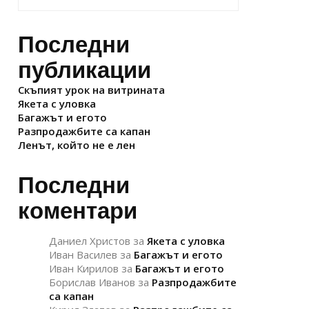
Последни
публикации
Скъпият урок на витрината
Якета с уловка
Багажът и егото
Разпродажбите са капан
Ленът, който не е лен
Последни
коментари
Даниел Христов
за
Якета с уловка
Иван Василев
за
Багажът и егото
Иван Кирилов
за
Багажът и егото
Борислав Иванов
за
Разпродажбите
са капан