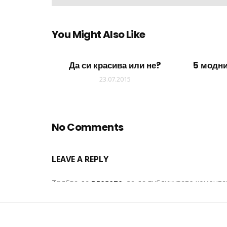
You Might Also Like
Да си красива или не?
5 модни
23.07.2015
No Comments
LEAVE A REPLY
Трябва да
влезете
, за да публикувате комента