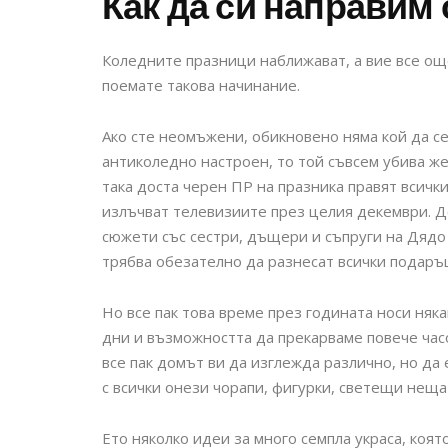
Как да си направим 
Коледните празници наближават, а вие все още
поемате такова начинание.
Ако сте неомъжени, обикновено няма кой да се 
антиколедно настроен, то той съвсем убива ж
така доста черен ПР на празника правят всичк
излъчват телевизиите през целия декември. До
сюжети със сестри, дъщери и съпруги на Дядо
трябва обезателно да разнесат всички подаръ
Но все пак това време през годината носи няк
дни и възможността да прекарваме повече часо
все пак домът ви да изглежда различно, но да 
с всички онези чорапи, фигурки, светещи неща
Ето няколко идеи за много семпла украса, коят