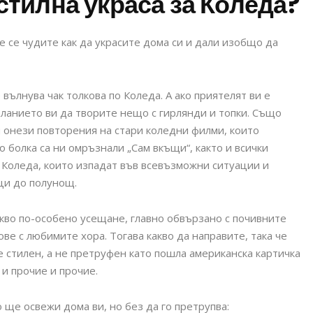
стилна украса за Коледа?
 се чудите как да украсите дома си и дали изобщо да
вълнува чак толкова по Коледа. А ако приятелят ви е
еланието ви да творите нещо с гирлянди и топки. Също
и онези повторения на стари коледни филми, които
 болка са ни омръзнали „Сам вкъщи“, както и всички
 Коледа, които изпадат във всевъзможни ситуации и
ци до полунощ.
акво по-особено усещане, главно обвързано с почивните
ве с любимите хора. Тогава какво да направите, така че
е стилен, а не претруфен като пошла американска картичка
 и прочие и прочие.
о ще освежи дома ви, но без да го претрупва: