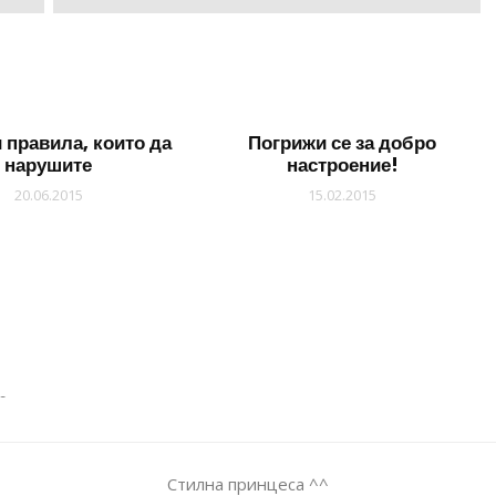
 правила, които да
Погрижи се за добро
нарушите
настроение!
20.06.2015
15.02.2015
р.
Стилна принцеса ^^