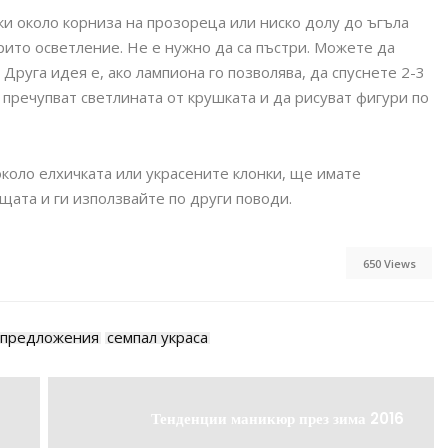
и около корниза на прозореца или ниско долу до ъгъла
крито осветление. Не е нужно да са пъстри. Можете да
Друга идея е, ако лампиона го позволява, да спуснете 2-3
а пречупват светлината от крушката и да рисуват фигури по
коло елхичката или украсените клонки, ще имате
щата и ги използвайте по други поводи.
650 Views
предложения
семпал украса
Тенденции маникюр през зима 2016