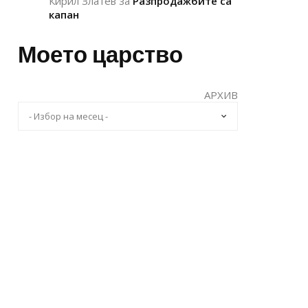
Кирил Златев
за
Разпродажбите са
капан
Моето царство
АРХИВ