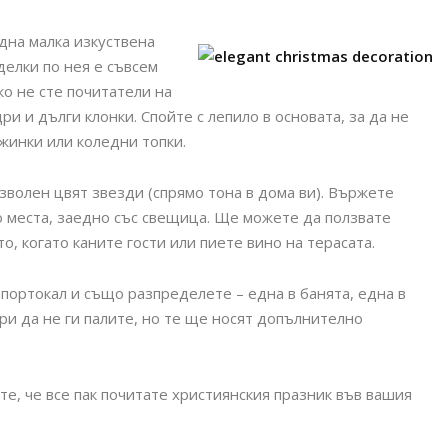
дна малка изкуствена
делки по нея е съвсем
ко не сте почитатели на
ри и дълги клонки. Спойте с лепило в основата, за да не
ежинки или коледни топки.
зволен цвят звезди (спрямо тона в дома ви). Вържете
о места, заедно със свещица. Ще можете да ползвате
, когато каните гости или пиете вино на терасата.
 портокал и също разпределете – една в банята, една в
ри да не ги палите, но те ще носят допълнително
те, че все пак почитате християнския празник във вашия