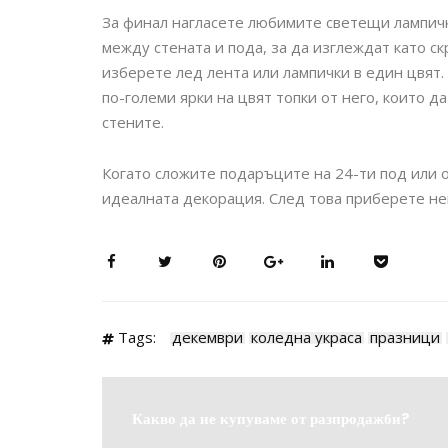
За финал нагласете любимите светещи лампичк
между стената и пода, за да изглеждат като с
изберете лед лента или лампички в един цвят. 
по-големи ярки на цвят топки от него, които д
стените.
Когато сложите подаръците на 24-ти под или о
идеалната декорация. След това приберете не
Tags:
декември
коледна украса
празници
Какво да не купуваме от разпродажби?