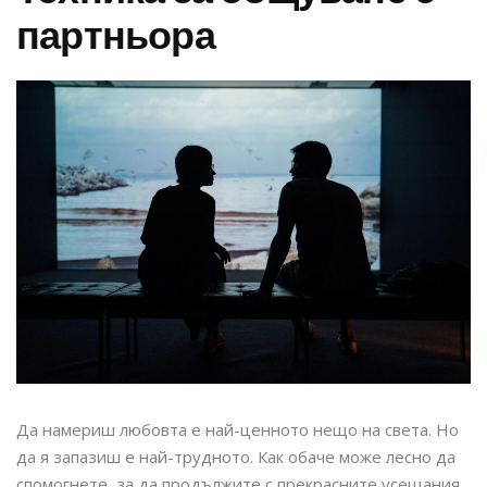
партньора
Да намериш любовта е най-ценното нещо на света. Но
да я запазиш е най-трудното. Как обаче може лесно да
спомогнете, за да продължите с прекрасните усещания.