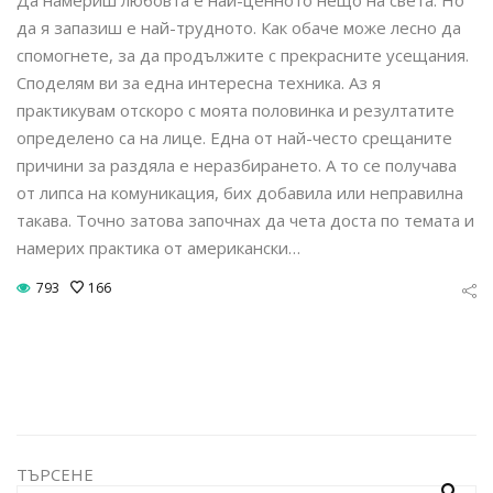
Да намериш любовта е най-ценното нещо на света. Но
да я запазиш е най-трудното. Как обаче може лесно да
спомогнете, за да продължите с прекрасните усещания.
Споделям ви за една интересна техника. Аз я
практикувам отскоро с моята половинка и резултатите
определено са на лице. Една от най-често срещаните
причини за раздяла е неразбирането. А то се получава
от липса на комуникация, бих добавила или неправилна
такава. Точно затова започнах да чета доста по темата и
намерих практика от американски…
793
166
ТЪРСЕНЕ