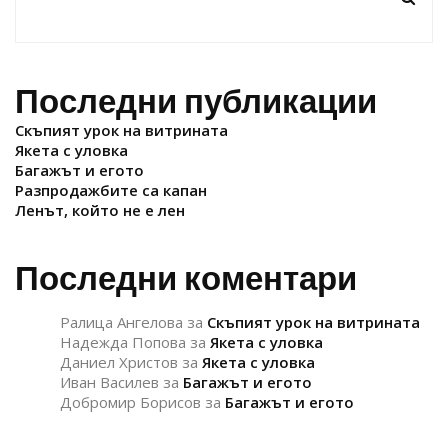
Последни публикации
Скъпият урок на витрината
Якета с уловка
Багажът и егото
Разпродажбите са капан
Ленът, който не е лен
Последни коментари
Ралица Ангелова
за
Скъпият урок на витрината
Надежда Попова
за
Якета с уловка
Даниел Христов
за
Якета с уловка
Иван Василев
за
Багажът и егото
Добромир Борисов
за
Багажът и егото