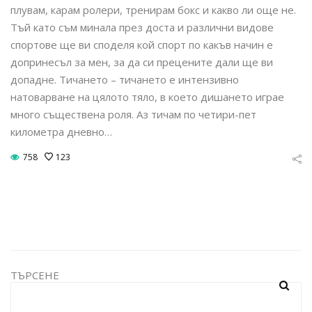
плувам, карам ролери, тренирам бокс и какво ли още не.
Тъй като съм минала през доста и различни видове
спортове ще ви споделя кой спорт по какъв начин е
допринесъл за мен, за да си прецените дали ще ви
допадне. Тичането – тичането е интензивно
натоварване на цялото тяло, в което дишането играе
много съществена роля. Аз тичам по четири-пет
километра дневно…
758
123
ТЪРСЕНЕ