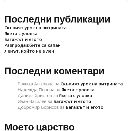
Последни публикации
Скъпият урок на витрината
Якета с уловка
Багажът и егото
Разпродажбите са капан
Ленът, който не е лен
Последни коментари
Ралица Ангелова
за
Скъпият урок на витрината
Надежда Попова
за
Якета с уловка
Даниел Христов
за
Якета с уловка
Иван Василев
за
Багажът и егото
Добромир Борисов
за
Багажът и егото
Моето царство