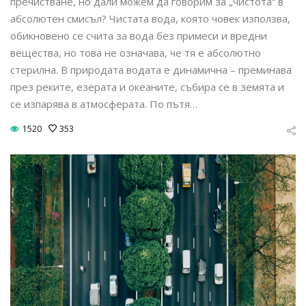
пречистване, но дали можем да говорим за „чистота“ в
абсолютен смисъл? Чистата вода, която човек използва,
обикновено се счита за вода без примеси и вредни
вещества, но това не означава, че тя е абсолютно
стерилна. В природата водата е динамична – преминава
през реките, езерата и океаните, събира се в земята и
се изпарява в атмосферата. По пътя…
1520
353