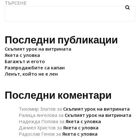
ТЪРСЕНЕ
Последни публикации
Скъпият урок на витрината
Якета с уловка
Багажът и егото
Разпродажбите са капан
Ленът, който не е лен
Последни коментари
Тихомир Златев
за
Скъпият урок на витрината
Ралица Ангелова
за
Скъпият урок на витрината
Надежда Попова
за
Якета с уловка
Даниел Христов
за
Якета с уловка
Радослав Генов
за
Якета с уловка