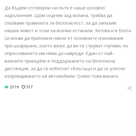
Да бъдем отговорни на пътя е наше основно
задължение. Щом седнем зад волана, трябва да
спазваме правилата за безопасност, за да запазим
нашия живот и този на всички останали. Затова и в блога
си искам да припомня някои от основните изисквания
при шофиране, които може да ви се струват глупави, но
опресняването им няма да навреди. Един от най-
важните принципи е поддържането на безопасна
дистанция, за да се избегнат сблъсъци и да се улесни
изпреварването на автомобили. Освен това винаги…
2119
517