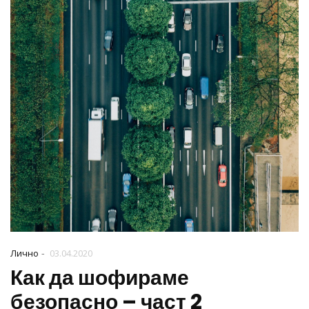
-
Лично
03.04.2020
Как да шофираме
безопасно – част 2