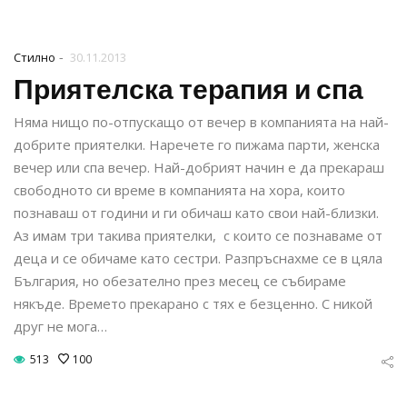
-
Стилно
30.11.2013
Приятелска терапия и спа
Няма нищо по-отпускащо от вечер в компанията на най-
добрите приятелки. Наречете го пижама парти, женска
вечер или спа вечер. Най-добрият начин е да прекараш
свободното си време в компанията на хора, които
познаваш от години и ги обичаш като свои най-близки.
Аз имам три такива приятелки, с които се познаваме от
деца и се обичаме като сестри. Разпръснахме се в цяла
България, но обезателно през месец се събираме
някъде. Времето прекарано с тях е безценно. С никой
друг не мога…
513
100