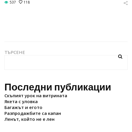
537
118
ТЪРСЕНЕ
Последни публикации
Скъпият урок на витрината
Якета с уловка
Багажът и егото
Разпродажбите са капан
Ленът, който не е лен