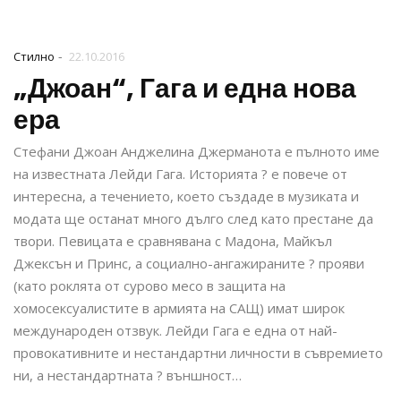
-
Стилно
22.10.2016
„Джоан“, Гага и една нова
ера
Стефани Джоан Анджелина Джерманота е пълното име
на известната Лейди Гага. Историята ? е повече от
интересна, а течението, което създаде в музиката и
модата ще останат много дълго след като престане да
твори. Певицата е сравнявана с Мадона, Майкъл
Джексън и Принс, а социално-ангажираните ? прояви
(като роклята от сурово месо в защита на
хомосексуалистите в армията на САЩ) имат широк
международен отзвук. Лейди Гага е една от най-
провокативните и нестандартни личности в съвремието
ни, а нестандартната ? външност…