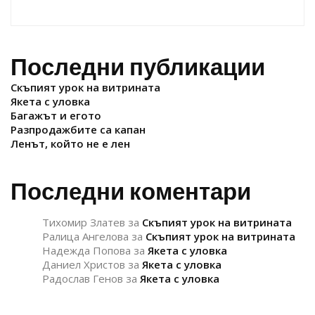
Последни публикации
Скъпият урок на витрината
Якета с уловка
Багажът и егото
Разпродажбите са капан
Ленът, който не е лен
Последни коментари
Тихомир Златев
за
Скъпият урок на витрината
Ралица Ангелова
за
Скъпият урок на витрината
Надежда Попова
за
Якета с уловка
Даниел Христов
за
Якета с уловка
Радослав Генов
за
Якета с уловка