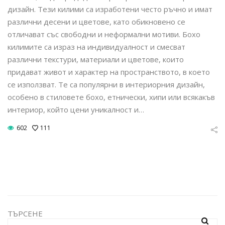
дизайн. Тези килими са изработени често ръчно и имат
различни десени и цветове, като обикновено се
отличават със свободни и неформални мотиви. Бохо
килимите са израз на индивидуалност и смесват
различни текстури, материали и цветове, които
придават живот и характер на пространството, в което
се използват. Те са популярни в интериорния дизайн,
особено в стиловете бохо, етнически, хипи или всякакъв
интериор, който цени уникалност и…
602
111
ТЪРСЕНЕ