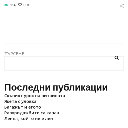
654
118
ТЪРСЕНЕ
Последни публикации
Скъпият урок на витрината
Якета с уловка
Багажът и егото
Разпродажбите са капан
Ленът, който не е лен