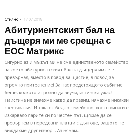
-
Стилно
17.07.2018
Абитуриентският бал на
дъщеря ми ме срещна с
ЕОС Матрикс
Сигурно аз и мъжът ми не сме единственото семейство,
за което абитуриентският бал на дъщеря им се е
превърнал, вместо в повод за щастие, в повод за
огромно притеснение! За нас предстоящото събитие
беше, колкото и грозно да звучи, истински ужас!
Наистина не знаехме какво да правим, нямахме никакви
спестявания! И така от бедно семейство, което винаги е
изкарвало парите си по честен път, щяхме да се
превърнем в нередовни платци с дългове, защото не
виждахме друг избор… Аз нямам…