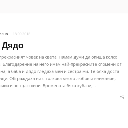
-
илно
18.09.2018
Дядо
-прекрасният човек на света. Нямам думи да опиша колко
н. Благодарение на него имам най-прекрасните спомени от
а, а баба и дядо гледаха мен и сестра ми. Те бяха доста
вци. Обграждаха ни с толкова много любов и внимание,
ливи и по-щастливи. Времената бяха хубави,…