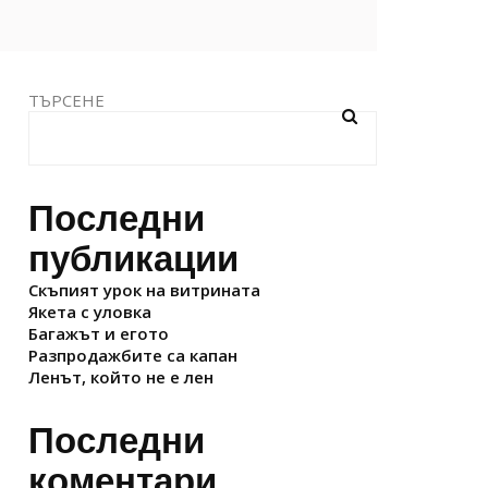
ТЪРСЕНЕ
Последни
публикации
Скъпият урок на витрината
Якета с уловка
Багажът и егото
Разпродажбите са капан
Ленът, който не е лен
Последни
коментари