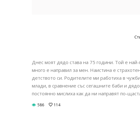
Ст
Днес моят дядо става на 75 години. Той е най
много е направил за мен. Наистина е страхоте
детството си. Родителите ми работиха в чужбин
млади, в сравнение със сегашните баби и дядо
постоянно мислиха как да ни направят по-щаст
586
114