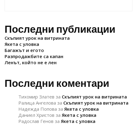
Последни публикации
Скъпият урок на витрината
Якета с уловка
Багажът и егото
Разпродажбите са капан
Ленът, който не е лен
Последни коментари
Тихомир Златев
за
Скъпият урок на витрината
Ралица Ангелова
за
Скъпият урок на витрината
Надежда Попова
за
Якета с уловка
Даниел Христов
за
Якета с уловка
Радослав Генов
за
Якета с уловка