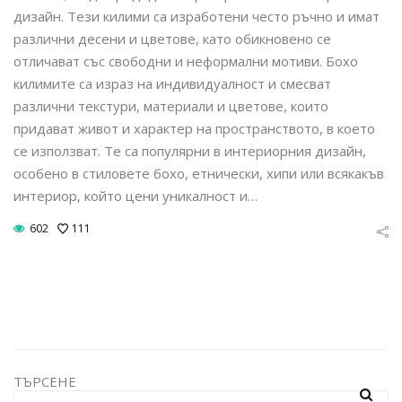
дизайн. Тези килими са изработени често ръчно и имат
различни десени и цветове, като обикновено се
отличават със свободни и неформални мотиви. Бохо
килимите са израз на индивидуалност и смесват
различни текстури, материали и цветове, които
придават живот и характер на пространството, в което
се използват. Те са популярни в интериорния дизайн,
особено в стиловете бохо, етнически, хипи или всякакъв
интериор, който цени уникалност и…
602
111
ТЪРСЕНЕ