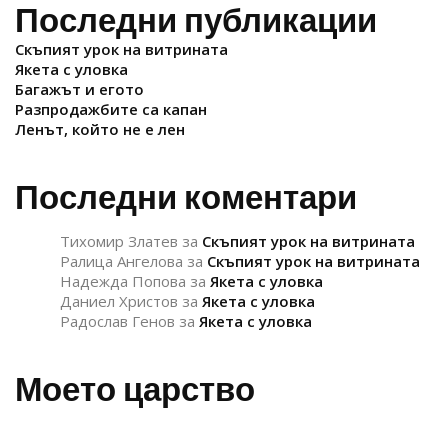
Последни публикации
Скъпият урок на витрината
Якета с уловка
Багажът и егото
Разпродажбите са капан
Ленът, който не е лен
Последни коментари
Тихомир Златев
за
Скъпият урок на витрината
Ралица Ангелова
за
Скъпият урок на витрината
Надежда Попова
за
Якета с уловка
Даниел Христов
за
Якета с уловка
Радослав Генов
за
Якета с уловка
Моето царство