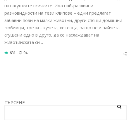
ги нагушкате всичките. Има най-различни
разновидности на тези клипове – едни предлагат
забавни пози на малки животни, други спящи домашни
любимци, трети – кучета, котенца, защо не и зайчета
сгушени едно в друго, да се наслаждават на
животинската си…
631
94
ТЪРСЕНЕ