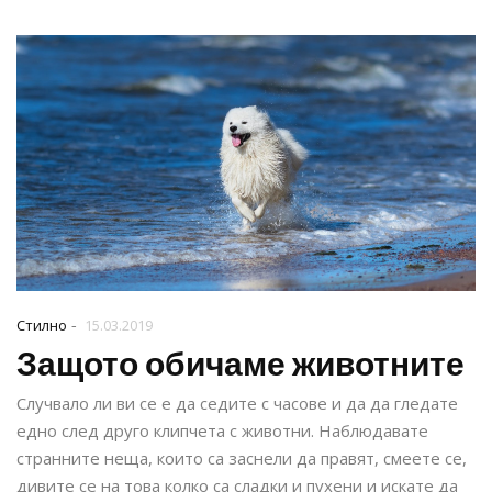
-
Стилно
15.03.2019
Защото обичаме животните
Случвало ли ви се е да седите с часове и да да гледате
едно след друго клипчета с животни. Наблюдавате
странните неща, които са заснели да правят, смеете се,
дивите се на това колко са сладки и пухени и искате да