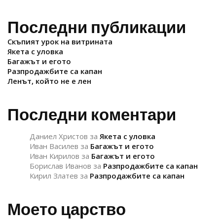
Последни публикации
Скъпият урок на витрината
Якета с уловка
Багажът и егото
Разпродажбите са капан
Ленът, който не е лен
Последни коментари
Даниел Христов
за
Якета с уловка
Иван Василев
за
Багажът и егото
Иван Кирилов
за
Багажът и егото
Борислав Иванов
за
Разпродажбите са капан
Кирил Златев
за
Разпродажбите са капан
Моето царство