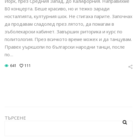
Йорк, през Средния Запад, до Калифорния. Направихме
80 концерта. Беше красиво, но и тежко заради
носталгията, културния шок. Не стигаха парите. Започнах
да продавам сладолед през лятото, да помагам в
зъболекарски кабинет. Завърших риторика и курс по
политология. През всичкото време можех и да танцувам.
Правех уъркшопи по български народни танци, после
по…
641
111
ТЪРСЕНЕ