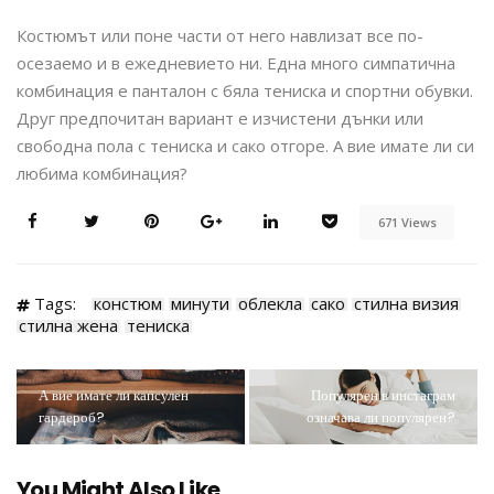
Костюмът или поне части от него навлизат все по-
осезаемо и в ежедневието ни. Една много симпатична
комбинация е панталон с бяла тениска и спортни обувки.
Друг предпочитан вариант е изчистени дънки или
свободна пола с тениска и сако отгоре. А вие имате ли си
любима комбинация?
671 Views
Tags:
констюм
минути
облекла
сако
стилна визия
стилна жена
тениска
А вие имате ли капсулен
Популярен в инстаграм
гардероб?
означава ли популярен?
You Might Also Like