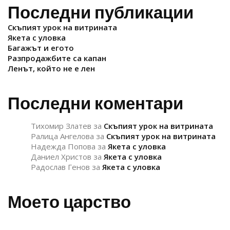
Последни публикации
Скъпият урок на витрината
Якета с уловка
Багажът и егото
Разпродажбите са капан
Ленът, който не е лен
Последни коментари
Тихомир Златев
за
Скъпият урок на витрината
Ралица Ангелова
за
Скъпият урок на витрината
Надежда Попова
за
Якета с уловка
Даниел Христов
за
Якета с уловка
Радослав Генов
за
Якета с уловка
Моето царство