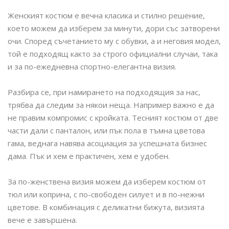
Женският костюм е вечна класика и стилно решение,
което можем да изберем за минути, дори със затворени
очи. Според съчетанието му с обувки, а и неговия модел,
той е подходящ както за строго официални случаи, така
и за по-ежедневна спортно-елегантна визия.
Разбира се, при намирането на подходящия за нас,
трябва да следим за някои неща. Например важно е да
не правим компромис с кройката. Тесният костюм от две
части дали с панталон, или пък пола в тъмна цветова
гама, веднага навява асоциация за успешната бизнес
дама. Пък и хем е практичен, хем е удобен.
За по-женствена визия можем да изберем костюм от
тюл или коприна, с по-свободен силует и в по-нежни
цветове. В комбинация с деликатни бижута, визията
вече е завършена.