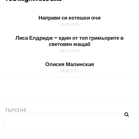
Направи си котешки очи
30.07.2015
Лиса Елдридж – един от топ гримьорите в
световен мащаб
24.11.2014
Олисея Малинская
26.06.2013
ТЪРСЕНЕ