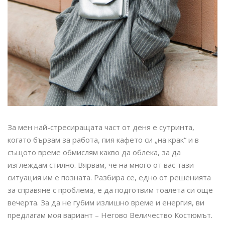
За мен най-стресиращата част от деня е сутринта,
когато бързам за работа, пия кафето си „на крак“ и в
същото време обмислям какво да облека, за да
изглеждам стилно. Вярвам, че на много от вас тази
ситуация им е позната. Разбира се, едно от решенията
за справяне с проблема, е да подготвим тоалета си още
вечерта. За да не губим излишно време и енергия, ви
предлагам моя вариант – Негово Величество Костюмът.