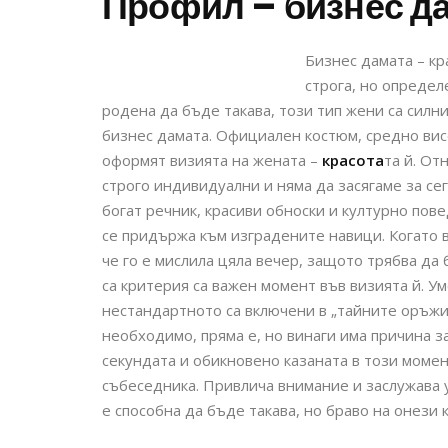
Профил – бизнес д
Бизнес дамата – кр
строга, но определ
родена да бъде такава, този тип жени са силни
бизнес дамата. Официален костюм, средно вис
оформят визията на жената –
красота
та й. От
строго индивидуални и няма да засягаме за се
богат речник, красиви обноски и културно пове
се придържа към изградените навици. Когато 
че го е мислила цяла вечер, защото трябва да
са критерия са важен момент във визията й. У
нестандартното са включени в „тайните оръжия
необходимо, пряма е, но винаги има причина з
секундата и обикновено казаната в този момен
събеседника. Привлича внимание и заслужава у
е способна да бъде такава, но браво на онези к