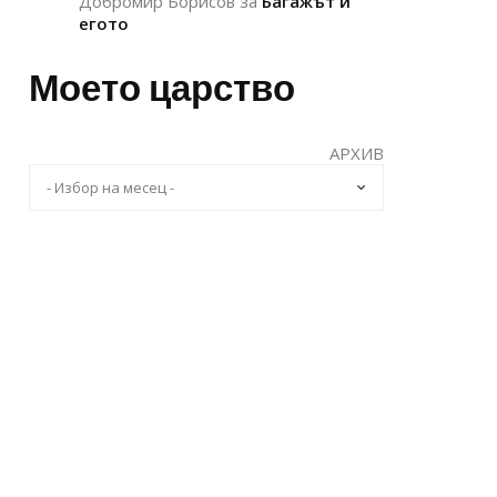
Добромир Борисов
за
Багажът и
егото
Моето царство
АРХИВ