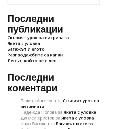
Последни
публикации
Скъпият урок на витрината
Якета с уловка
Багажът и егото
Разпродажбите са капан
Ленът, който не е лен
Последни
коментари
Ралица Ангелова
за
Скъпият урок на
витрината
Надежда Попова
за
Якета с уловка
Даниел Христов
за
Якета с уловка
Иван Василев
за
Багажът и егото