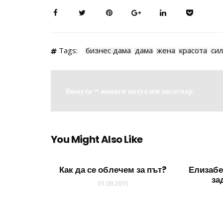
Tags:
бизнес дама
дама
жена
красота
си
Бижута – винаги актуален аксесоар
You Might Also Like
Как да се облечем за път?
Елизабе
за
01.09.2015