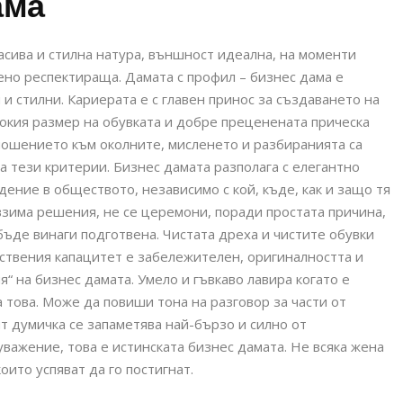
ама
асива и стилна натура, външност идеална, на моменти
ено респектираща. Дамата с профил – бизнес дама е
 и стилни. Кариерата е с главен принос за създаването на
окия размер на обувката и добре преценената прическа
ношението към околните, мисленето и разбиранията са
га тези критерии. Бизнес дамата разполага с елегантно
дение в обществото, независимо с кой, къде, как и защо тя
взима решения, не се церемони, поради простата причина,
 бъде винаги подготвена. Чистата дреха и чистите обувки
мствения капацитет е забележителен, оригиналността и
“ на бизнес дамата. Умело и гъвкаво лавира когато е
а това. Може да повиши тона на разговор за части от
т думичка се запаметява най-бързо и силно от
важение, това е истинската бизнес дамата. Не всяка жена
оито успяват да го постигнат.