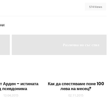
574 Views
лни
Различна но със стил
т Арден – истината
Как да спестяваме поне 100
д псевдонима
лева на месец?
13.04.2015
02.11.2015