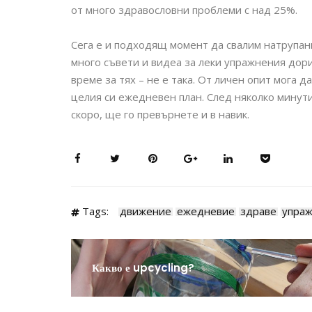
от много здравословни проблеми с над 25%.
Сега е и подходящ момент да свалим натрупан
много съвети и видеа за леки упражнения дори
време за тях – не е така. От личен опит мога 
целия си ежедневен план. След няколко минут
скоро, ще го превърнете и в навик.
Tags:
движение
ежедневие
здраве
упра
Какво е upcycling?