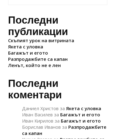
Последни
публикации
Скъпият урок на витрината
Якета с уловка
Багажът и егото
Разпродажбите са капан
Ленът, който не е лен
Последни
коментари
Даниел Христов
за
Якета с уловка
Иван Василев
за
Багажът и егото
Иван Кирилов
за
Багажът и егото
Борислав Иванов
за
Разпродажбите
са капан