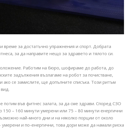
и време за достатъчно упражнения и спорт. Добрата
итнеса, за да направите нещо за здравето и тялото си.
 положение. Работим на бюро, шофираме до работа, до
нските задължения възлагаме на робот за почистване,
и ако се замислите, ще допълните списъка. Този ритъм
 вид.
е потим във фитнес залата, за да сме здрави. Според СЗО
о 150 – 160 минути умерени или 75 – 80 минути енергични
възможно най-много дни и на няколко порции от около
– умерени и по-енергични, това дори може да намали риска