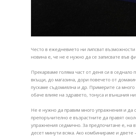
Често в ежедневието ни липсват възможности 
новина е, че не е нужно да се записвате във ф
Прекарваме голяма част от деня си в седнало
вкъщи, до магазина, дори повечето от домаки
пускаме съдомиялна и др. Примерите са много 
обаче влияе на здравето, тонуса и външния ни
Не е нужно да правим много упражнения и да с
препоръчително е възрастните да правят окол
упражнения седмично. За предпочитане е, на 
десет минути всяка. Ако комбинираме и двете 