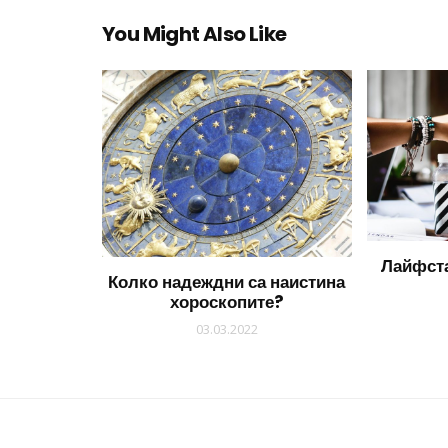
You Might Also Like
Лайфста
Колко надеждни са наистина
хороскопите?
03.03.2022