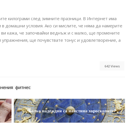
ите килограми след зимните празници. В Интернет има
 в домашни условия. Ако си мислите, че няма да намерите
да ви кажа, че започвайки веднъж и с малко, ще промените
и упражнения, ще почувствате тонус и удовлетворение, а
642 Views
жнения
фитнес
Колко надеждни са наистина хороскопите?