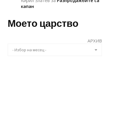
Кирил Златев
за
Разпродажбите са
капан
Моето царство
АРХИВ