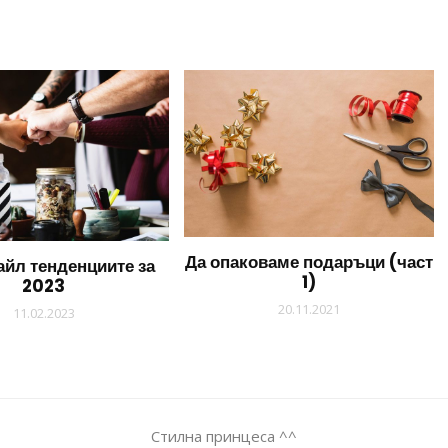
Да опаковаме подаръци (част
йл тенденциите за
1)
2023
20.11.2021
11.02.2023
Стилна принцеса ^^