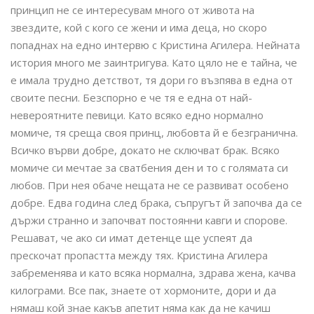
принцип не се интересувам много от живота на
звездите, кой с кого се жени и има деца, но скоро
попаднах на едно интервю с Кристина Агилера. Нейната
история много ме заинтригува. Като цяло не е тайна, че
е имала трудно детствот, тя дори го възпява в една от
своите песни. Безспорно е че тя е една от най-
невероятните певици. Като всяко едно нормално
момиче, тя среща своя принц, любовта й е безгранична.
Всичко върви добре, докато не сключват брак. Всяко
момиче си мечтае за сватбения ден и то с голямата си
любов. При нея обаче нещата не се развиват особено
добре. Едва година след брака, съпругът й започва да се
държи странно и започват постоянни кавги и спорове.
Решават, че ако си имат детенце ще успеят да
прескочат пропастта между тях. Кристина Агилера
забременява и като всяка нормална, здрава жена, качва
килограми. Все пак, знаете от хормоните, дори и да
нямаш кой знае какъв апетит няма как да не качиш