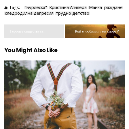
Tags:
"Бурлеска"
Кристина Агилера
Майка
раждане
следродилна депресия
трудно детство
Героите съществуват
Кой е любимият ми спорт?
You Might Also Like