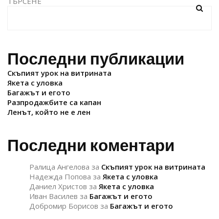
ТЪРСЕНЕ
Последни публикации
Скъпият урок на витрината
Якета с уловка
Багажът и егото
Разпродажбите са капан
Ленът, който не е лен
Последни коментари
Ралица Ангелова
за
Скъпият урок на витрината
Надежда Попова
за
Якета с уловка
Даниел Христов
за
Якета с уловка
Иван Василев
за
Багажът и егото
Добромир Борисов
за
Багажът и егото