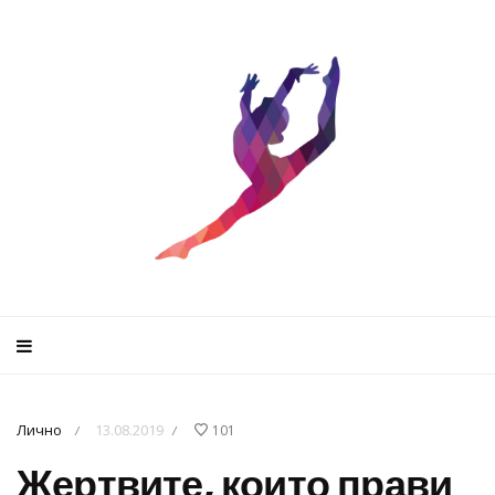
Лично
13.08.2019
101
/
/
Жертвите, които прави