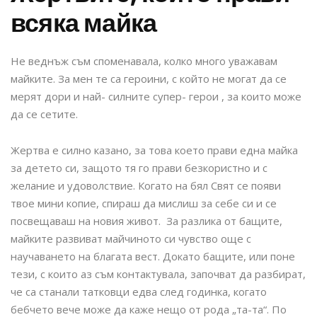
всяка майка
Не веднъж съм споменавала, колко много уважавам
майките. За мен те са героини, с който не могат да се
мерят дори и най- силните супер- герои , за които може
да се сетите.
Жертва е силно казано, за това което прави една майка
за детето си, защото тя го прави безкористно и с
желание и удоволствие. Когато на бял Свят се появи
твое мини копие, спираш да мислиш за себе си и се
посвещаваш на новия живот. За разлика от бащите,
майките развиват майчиното си чувство още с
научаването на благата вест. Докато бащите, или поне
тези, с които аз съм контактувала, започват да разбират,
че са станали татковци едва след годинка, когато
бебчето вече може да каже нещо от рода „та-та“. По