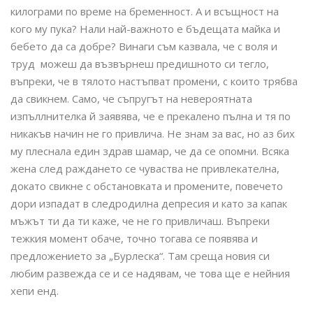
килограми по време на бременност. А и всъщност на
кого му пука? Нали най-важното е бъдещата майка и
бебето да са добре? Винаги съм казвала, че с воля и
труд можеш да възвърнеш предишното си тегло,
въпреки, че в тялото настъпват промени, с които трябва
да свикнем. Само, че съпругът на невероятната
изпъллнителка й заявява, че е прекалено пълна и тя по
никакъв начин не го привлича. Не знам за вас, но аз бих
му плеснала един здрав шамар, че да се опомни. Всяка
жена след раждането се чуваства не привлекателна,
докато свикне с обстановката и промените, повечето
дори изпадат в следродилна депресия и като за капак
мъжът ти да ти каже, че не го привличаш. Въпреки
тежкия момент обаче, точно тогава се появява и
предложението за „Бурлеска“. Там среща новия си
любим развежда се и се надявам, че това ще е нейния
хепи енд.