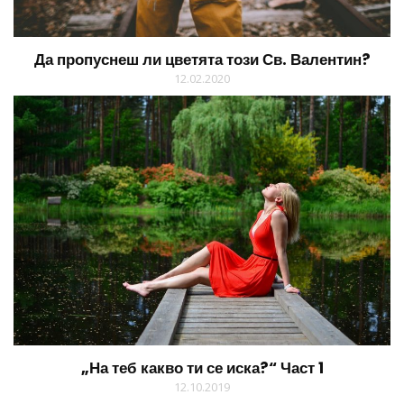
Да пропуснеш ли цветята този Св. Валентин?
12.02.2020
„На теб какво ти се иска?“ Част 1
12.10.2019