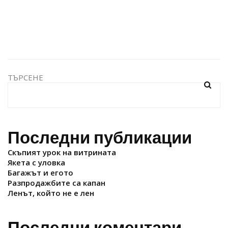
ТЪРСЕНЕ
Последни публикации
Скъпият урок на витрината
Якета с уловка
Багажът и егото
Разпродажбите са капан
Ленът, който не е лен
Последни коментари