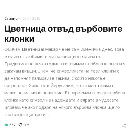
-
Стилно
05.04.2015
Цветница отвъд върбовите
клонки
Обичам Цветница! Макар че не съм именичка днес, това
е един от любимите ми празници в годината.
Традиционно всяка година си взимам върбова клонка и я
закачам вкъщи. Знам, че символиката на тези клонки е
да напомнят палмовите такива, с които някога е
посрещнат Христос в Йерусалим, но за мен те имат
малко по-магично значение. Възприемам своята върбова
клонка като символ на надеждата и вярата в чудесата.
Вярвам, че ако подаря на някого върбова клонка ще го
спохожда щастие и…
552
105