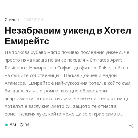
-
Стилно
17.04.2014
Незабравим уикенд в Хотел
Емирейтс
На толкова хубаво място почивах последния уикенд, че
просто няма как да не ви се похваля – Emirates Apart
Residence. Намира се в София, до фитнес Pulse, който е
на същите собственици – Паскал Дойчев и Андон
Атанасов. Емирейтс е най-луксозния хотел, в който съм
била досега – с огромни, изящно обзаведени
апартаменти –където си личи, че не е пестено от нищо.
Хотелът е заслужил името си, защото те отнася в
ориенталския лукс, който може да се открие само в…
581
96