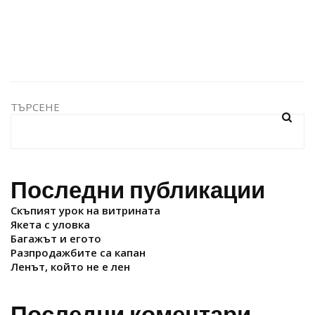
ТЪРСЕНЕ
Последни публикации
Скъпият урок на витрината
Якета с уловка
Багажът и егото
Разпродажбите са капан
Ленът, който не е лен
Последни коментари