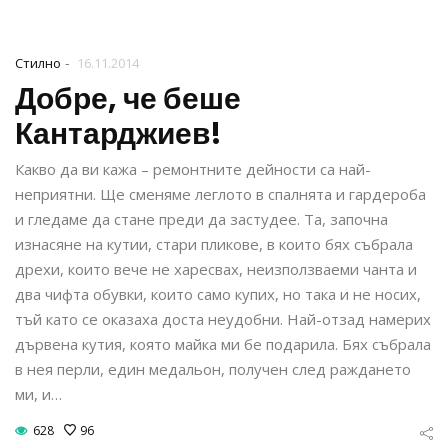
-
Стилно
16.11.2014
Добре, че беше
Кантарджиев!
Какво да ви кажа – ремонтните дейности са най-
неприятни. Ще сменяме леглото в спалнята и гардероба
и гледаме да стане преди да застудее. Та, започна
изнасяне на кутии, стари пликове, в които бях събрала
дрехи, които вече не харесвах, неизползваеми чанта и
два чифта обувки, които само купих, но така и не носих,
тъй като се оказаха доста неудобни. Най-отзад намерих
дървена кутия, която майка ми бе подарила. Бях събрала
в нея перли, един медальон, получен след раждането
ми, и…
628
96